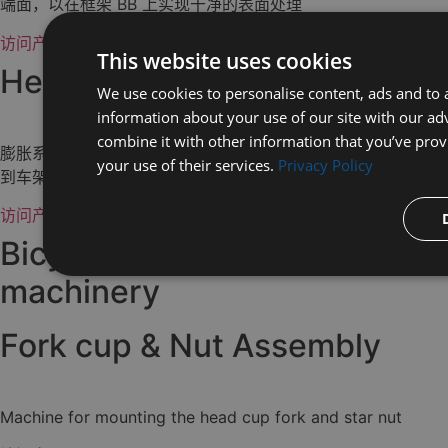
端面，以在框架 BB 上实现干净的表面处理
访问产品页面
This website uses cookies
Headset tube MACHINE
We use cookies to personalise content, ads and to a
information about your use of our site with our ad
combine it with other information that you’ve prov
膨胀系统加宽了管子，使引擎盖、方向盘和前叉能够完美地贴合
your use of their services.
Privacy Policy
到车架上
访问产品页面
Bicycle fork preparation
machinery
Fork cup & Nut Assembly
Machine for mounting the head cup fork and star nut