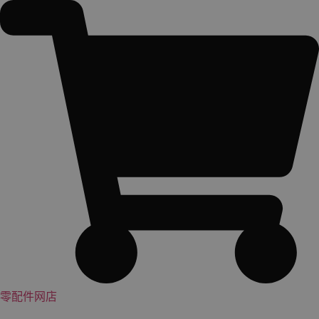
跳
到
内
容
零配件网店