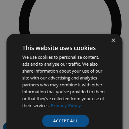
×
This website uses cookies
We use cookies to personalise content,
ads and to analyse our traffic. We also
share information about your use of our
site with our advertising and analytics
其他选项
partners who may combine it with other
Profile supply table can be extended to meet profile length
information that you’ve provided to them
needs
or that they’ve collected from your use of
3卷弯曲工位
Can create single and double wall rims
their services.
Privacy Policy
Additional length supply table
ACCEPT ALL
请求查询