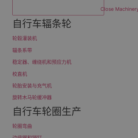
Close Machiner
自行车辐条轮
轮毂灌装机
辐条系带
稳定器、缠绕机和预应力机
校直机
轮胎安装与充气机
旋转木马轮缓冲器
自行车轮圈生产
轮圈弯曲
边缘锯和销钉