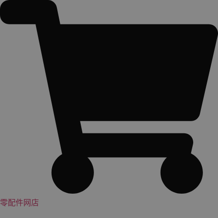
跳
到
内
容
零配件网店