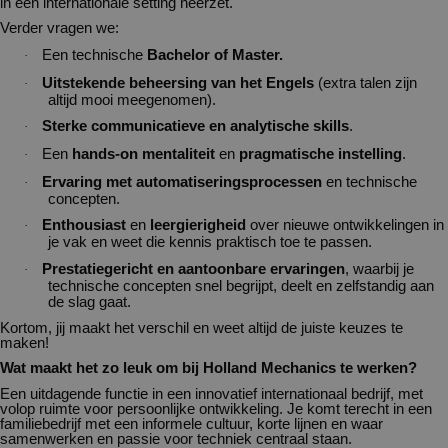
in een internationale setting neerzet.
Verder vragen we:
Een technische
Bachelor of Master.
·
Uitstekende beheersing van het Engels
(extra talen zijn
·
altijd mooi meegenomen).
Sterke communicatieve en analytische skills
.
·
Een
hands-on mentaliteit
en
pragmatische instelling
.
·
Ervaring met automatiseringsprocessen
en technische
·
concepten.
Enthousiast
en
leergierigheid
over nieuwe ontwikkelingen in
·
je vak en weet die kennis praktisch toe te passen.
Prestatiegericht en aantoonbare ervaringen
, waarbij je
·
technische concepten snel begrijpt, deelt en zelfstandig aan
de slag gaat.
Kortom, jij maakt het verschil en weet altijd de juiste keuzes te
maken!
Wat maakt het zo leuk om bij Holland Mechanics te werken?
Een uitdagende functie in een innovatief internationaal bedrijf, met
volop ruimte voor persoonlijke ontwikkeling. Je komt terecht in een
familiebedrijf met een informele cultuur, korte lijnen en waar
samenwerken en passie voor techniek centraal staan.