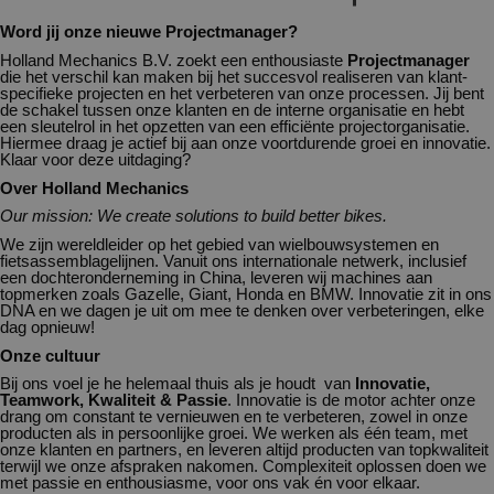
Word jij onze nieuwe Projectmanager?
Holland Mechanics B.V. zoekt een enthousiaste
Projectmanager
die het verschil kan maken bij het succesvol realiseren van klant-
specifieke projecten en het verbeteren van onze processen. Jij bent
de schakel tussen onze klanten en de interne organisatie en hebt
een sleutelrol in het opzetten van een efficiënte projectorganisatie.
Hiermee draag je actief bij aan onze voortdurende groei en innovatie.
Klaar voor deze uitdaging?
Over Holland Mechanics
Our mission: We create solutions to build better bikes.
We zijn wereldleider op het gebied van wielbouwsystemen en
fietsassemblagelijnen. Vanuit ons internationale netwerk, inclusief
een dochteronderneming in China, leveren wij machines aan
topmerken zoals Gazelle, Giant, Honda en BMW. Innovatie zit in ons
DNA en we dagen je uit om mee te denken over verbeteringen, elke
dag opnieuw!
Onze cultuur
Bij ons voel je he helemaal thuis als je houdt van
Innovatie,
Teamwork, Kwaliteit & Passie
. Innovatie is de motor achter onze
drang om constant te vernieuwen en te verbeteren, zowel in onze
producten als in persoonlijke groei. We werken als één team, met
onze klanten en partners, en leveren altijd producten van topkwaliteit
terwijl we onze afspraken nakomen. Complexiteit oplossen doen we
met passie en enthousiasme, voor ons vak én voor elkaar.