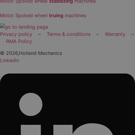
Motor Spoked wheel
stabilizing
machines
Motor Spoked wheel
truing
machines
Privacy policy
–
Terms & conditions
–
Warranty
–
RMA Policy
© 2026,Holland Mechanics
Linkedin